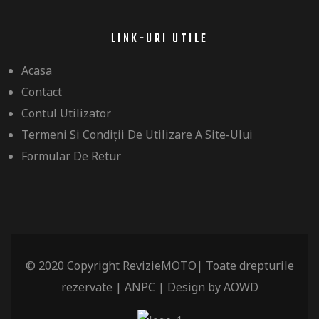
LINK-URI UTILE
Acasa
inale
Contact
Contul Utilizator
riginale
Termeni Si Condiții De Utilizare A Site-Ului
entru
Formular De Retur
entru
d Kawasaki
© 2020 Copyright RevizieMOTO| Toate drepturile
rezervate |
ANPC
| Design by
AOWD
 / Quad