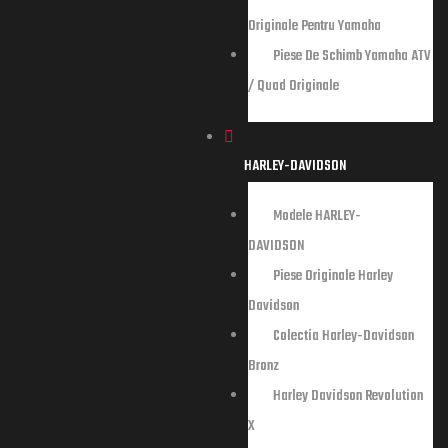
entru
Originale Pentru Yamaha
Piese De Schimb Yamaha ATV
riginale
/ Quad Originale
HARLEY-DAVIDSON
Modele HARLEY-
DAVIDSON
Piese Originale Harley
Davidson
Colectia Harley-Davidson
Bronz
Harley Davidson Revolution
X