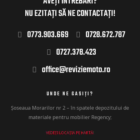
AVEȚI INTREBĂRI?
NU EZITAȚI
SĂ NE CONTACTAȚI!
0773.903.669
0728.672.787
0727.378.423
office@reviziemoto.ro
UNDE NE GASIȚI?
Șoseaua
Morarilor nr 2 –
în
spatele depozitului de
materiale pentru mobilier Regency​;
VEDEȚI LOCAȚIA PE HARTĂ!