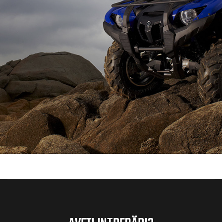
obility
ture
tition