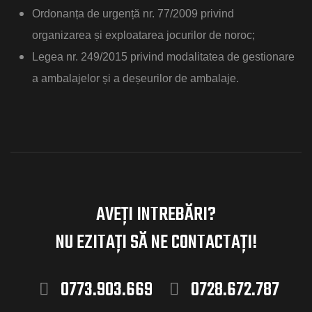
Ordonanța de urgență nr. 77/2009 privind
organizarea și exploatarea jocurilor de noroc;
Legea nr. 249/2015 privind modalitatea de gestionare
a ambalajelor și a deșeurilor de ambalaje.
AVEȚI INTREBĂRI?
NU EZITAȚI
SĂ NE CONTACTAȚI!
0773.903.669
0728.672.787