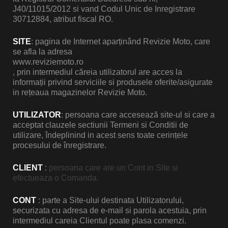
J40/11015/2012 si vand Codul Unic de Inregistrare
30712884, atribut fiscal RO.
SITE
: pagina de Internet aparținând Revizie Moto, care
se afla la adresa
www.reviziemoto.ro
, prin intermediul căreia utilizatorul are acces la
informații privind serviciile si produsele oferite/asigurate
in rețeaua magazinelor Revizie Moto.
UTILIZATOR
: persoana care accesează site-ul si care a
acceptat clauzele sectiunii Termeni si Conditii de
utilizare, îndeplinind in acest sens toate cerințele
procesului de înregistrare.
CLIENT
:
persoana care are un Cont in Site si
efectueaza o Comanda.
CONT
: parte a Site-ului destinata Utilizatorului,
securizata cu adresa de e-mail si parola acestuia, prin
intermediul careia Clientul poate plasa comenzi.