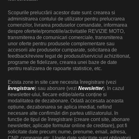
Scopurile prelucrării acestor date sunt: crearea si
administrarea contului de utilizator pentru prelucrarea
comenzilor, livrarea produselor comandate, informarea
despre ofertele/promotiile/activitatile REVIZIE MOTO,
transmiterea de comunicari comerciale, transmiterea
unor oferte pentru produsele complementare sau
accesorii ale produselor cumparate, solicitarea de
feedback/review legat de produsul/serviciul achizitionat,
programe de fidelizare, crearea unei baze de date
pentru realizarea de rapoarte statistice, etc.
Exista zone in site care necesita înregistrare (vezi
Înregistrare
) sau abonare (vezi
Newsletter
). In cazul
newsletter-ului, fiecare ediție/alerta conține si
modalitatea de dezabonare. Odată accesata aceasta
opțiune, dezabonarea se aplica imediat, nefiind
necesare alte confirmări din partea utilizatorului. In
funcție de tipul de înregistrare (creare cont site, abonare
newsletter, aplicație formular online de creditare), pot fi
solicitate date precum: nume, prenume, email, adresa,
CNP, companie etc. Unele date solicitate sunt obligatorii