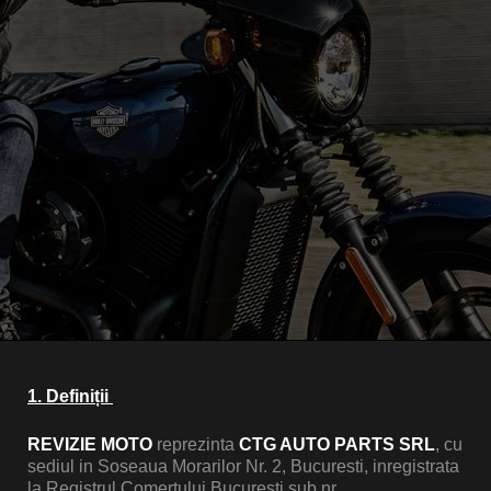
obility
1. Definiții
ture
REVIZIE MOTO
reprezinta
CTG AUTO PARTS SRL
, cu
tition
sediul in Soseaua Morarilor Nr. 2, Bucuresti, inregistrata
la Registrul Comertului Bucuresti sub nr,