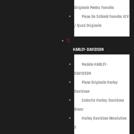
entru
Originale Pentru Yamaha
Piese De Schimb Yamaha ATV
riginale
/ Quad Originale
HARLEY-DAVIDSON
Modele HARLEY-
DAVIDSON
Piese Originale Harley
Davidson
Colectia Harley-Davidson
Bronz
Harley Davidson Revolution
X