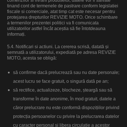
comenzilor si livrarii produselor, datele vor fi salvate
tinand cont de termenele de pastrare conform legislatiei
fiscale si comerciale, atat timp cat este necesar pentru
protejarea drepturilor REVIZIE MOTO. Orice schimbare
a termenilor prezentei politici va fi comunicata
utilizatorilor astfel încât aceștia să fie întotdeauna
informați.
5.4. Notificari si actiuni
. La cererea scrisă, datată și
semnată a utilizatorului, expediată pe adresa REVIZIE
MOTO, acesta se obligă:
să confirme dacă prelucrează sau nu date personale;
acest lucru se face gratuit, o singură dată pe an;
să rectifice, actualizeze, blocheze, șteargă sau să
transforme în date anonime, în mod gratuit, datele a
căror prelucrare nu este conformă dispozițiilor privind
protecția persoanelor cu privire la prelucrarea datelor
cu caracter personal și libera circulație a acestor