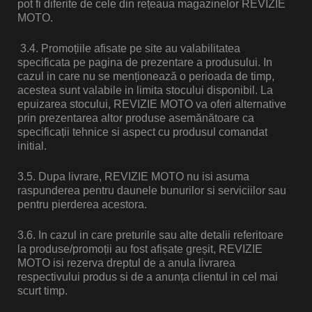
V / Quad
pot fi diferite de cele din rețeaua magazinelor REVIZIE
MOTO.
3.4. Promoțiile afisate pe site au valabilitatea
specificata pe pagina de prezentare a produsului. In
riginale
cazul in care nu se menționează o perioada de timp,
acestea sunt valabile in limita stocului disponibil. La
epuizarea stocului, REVIZIE MOTO va oferi alternative
prin prezentarea altor produse asemănătoare ca
specificații tehnice si aspect cu produsul comandat
initial.
3.5. Dupa livrare, REVIZIE MOTO nu isi asuma
raspunderea pentru daunele bunurilor si serviciilor sau
pentru pierderea acestora.
3.6. In cazul in care preturile sau alte detalii referitoare
la produse/promoții au fost afișate greșit, REVIZIE
MOTO isi rezerva dreptul de a anula livrarea
respectivului produs si de a anunța clientul in cel mai
scurt timp.