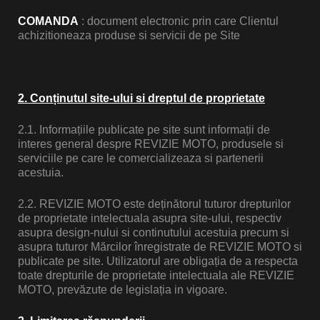
COMANDA
: document electronic prin care Clientul
achizitioneaza produse si servicii de pe Site
inale
2. Conținutul site-ului si dreptul de proprietate
riginale
2.1. Informațiile publicate pe site sunt informații de
interes general despre REVIZIE MOTO, produsele si
entru
serviciile pe care le comercializeaza si partenerii
acestuia.
2.2. REVIZIE MOTO este deținătorul tuturor drepturilor
entru
de proprietate intelectuala asupra site-ului, respectiv
asupra design-nului si continutului acestuia precum si
asupra tuturor Mărcilor înregistrate de REVIZIE MOTO si
d Kawasaki
publicate pe site. Utilizatorul are obligația de a respecta
toate drepturile de proprietate intelectuala ale REVIZIE
MOTO, prevăzute de legislația in vigoare.
 / Quad