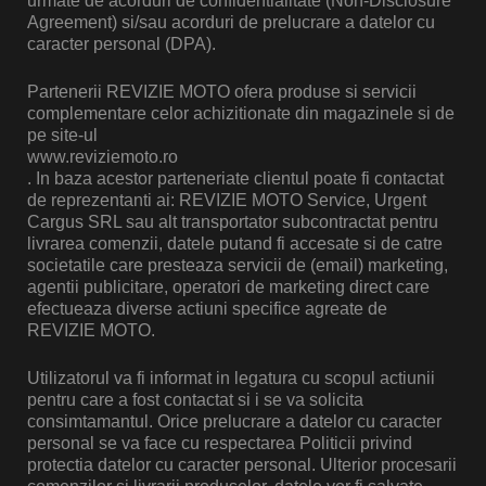
urmate de acorduri de confidentialitate (Non-Disclosure
Agreement) si/sau acorduri de prelucrare a datelor cu
caracter personal (DPA).
Partenerii REVIZIE MOTO ofera produse si servicii
complementare celor achizitionate din magazinele si de
pe site-ul
www.reviziemoto.ro
. In baza acestor parteneriate clientul poate fi contactat
de reprezentanti ai: REVIZIE MOTO Service, Urgent
Cargus SRL sau alt transportator subcontractat pentru
livrarea comenzii, datele putand fi accesate si de catre
societatile care presteaza servicii de (email) marketing,
agentii publicitare, operatori de marketing direct care
efectueaza diverse actiuni specifice agreate de
REVIZIE MOTO.
Utilizatorul va fi informat in legatura cu scopul actiunii
pentru care a fost contactat si i se va solicita
consimtamantul. Orice prelucrare a datelor cu caracter
personal se va face cu respectarea Politicii privind
protectia datelor cu caracter personal. Ulterior procesarii