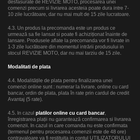
desfasurate de REVIZIE MOTO, procesarea unei
comenzi precum si livrarea acesteia poate dura intre 7-
10 zile lucrătoare, dar nu mai mult de 15 zile lucratoare.
4.3. Un produs la precomanda este un produs ce
urmează sa fie lansat si poate fi achiziționat înainte de
lansare. Produsele aflate la precomanda vor fi livrate in
1-3 zile lucrătoare din momentul intrării produsului in
stocul REVIZIE MOTO, dar nu mai tarziu de 15 zile.
Modalitati de plata
4.4. Modalitățile de plata pentru finalizarea unei
comenzi online sunt : numerar la livrare, online cu card
bancar, ordin de plata, plata în rate prin cardul de credit
Avantaj (5 rate).
4.5. In cazul
platilor online cu card bancar
,
înregistrarea plații nu garantează confirmarea si livrarea
comenzii. In cazul in care comanda nu este confirmata
(termenul pentru procesarea comenzii este de 48 ore)
contravaloare va fi restituita in contul UTILIZATORULUI