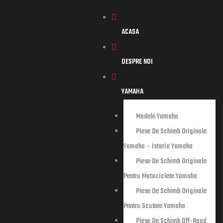
ACASA
DESPRE NOI
YAMAHA
storia
Modele Yamaha
Piese De Schimb Originale
Yamaha – Istoria Yamaha
tociclete
Piese De Schimb Originale
Pentru Motociclete Yamaha
tere
Piese De Schimb Originale
Pentru Scutere Yamaha
Piese De Schimb Off-Road