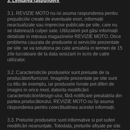
3. Limitarea răspunderii
tociclete
3.1. REVIZIE MOTO nu isi asuma raspunderea pentru
prejudiciile create de eventuale erori, informații
neactualizate sau imprecise publicate pe site, care nu
tociclete
se datorează culpei sale. Utilizatorii pot găsi informații
detaliate in rețeaua magazinelor REVIZIE MOTO. Orice
problema cauzata de produsele si serviciile prezentate
pe site se va solutiona pe cale amiabila in termen de 15
tociclete
zile lucratoare de la data sesizarii in scris de catre
utilizator.
utere Honda
3.2. Caracteristicile produselor sunt preluate de la
producători/furnizori. Imaginile prezentate pe site sunt
cu titlu de exemplu, iar produsele livrate pot diferi de
tere
imagini in orice mod, datorita modificării
caracteristicilor/design-ului, fără notificare prealabila din
partea producătorului. REVIZIE MOTO nu își asuma
răspunderea pentru corectitudinea acestor informații.
tere
3.3. Preturile produselor sunt informative si pot suferi
modificări neanunțate. Totodata, preturile afișate pe site