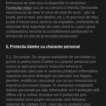
formularul de retur pus la dispozitie in sectiunea
Formular retur
sau se va comunica intentia (declaratie
neechivoca) de retur in orice alt mod (în scris – plic la
poștă, prin e-mail, prin telefon, etc.). In procesul de retur,
poate fi folosit orice serviciu de expeditie, cheltuielite de
returnare fiind suportate de catre client
in cazul caruia
cumparatorul renunta la achizitionarea produsului in
termen de 14 zile de la receptia produsului.
5.
Protectia datelor cu character personal
5.1. Securitate. Se asigura standarde de securitate cu
privire la prelucrarea Datelor cu caracter personal prin
luarea si aplicarea tuturor masurilor tehnice si
operationale adecvate in vederea protejarii informatiilor
impotriva oricaror distrugeri accidentale sau ilegale,
pierderi, modificari, dezvaluiri sau acces neautorizat si
impotriva procesarii ilegale. În momentul completării
datelor personale pe site, informațiile vor fi protejate atât
offline cât și online. Acestea vor fi prelucrate prin
intermediul unor pagini securizate care folosesc
sistemul de criptare SSL, marcate cu simbolul unui